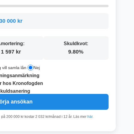
30 000 kr
mortering:
Skuldkvot:
1 597 kr
9.80%
g vill samla lån
Nej
ningsanmärkning
r hos Kronofogden
kuldsanering
örja ansökan
n på 200 000 kr kostar 2 032 kr/månad i 12 år. Läs mer
här
.