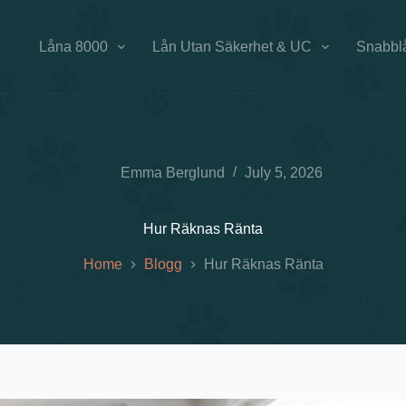
Låna 8000
Lån Utan Säkerhet & UC
Snabbl
Emma Berglund
July 5, 2026
Hur Räknas Ränta
Home
Blogg
Hur Räknas Ränta