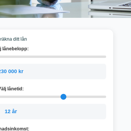
räkna ditt lån
j lånebelopp:
230 000 kr
älj lånetid:
12 år
nadsinkomst: