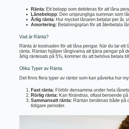
Ränta
: Ett belopp som debiteras för att låna pen
Lånebelopp
: Den ursprungliga summan som lån
Årlig ränta
: Hur mycket lånaren betalar per år, ut
Amortering
: Betalningsplan för att återbetala lå
Vad är Ränta?
Ränta är kostnaden för att låna pengar. När du tar ett 
ränta. Räntan hjälper långivarna att tjäna pengar på d
årlig räntesats på 5%, kommer du att behöva betala till
Olika Typer av Ränta
Det finns flera typer av räntor som kan påverka hur myc
Fast ränta:
Förblir densamma under hela lånets 
Rörlig ränta:
Kan förändras, oftast beroende på
Sammansatt ränta:
Räntan beräknas både på de
tidigare perioder.