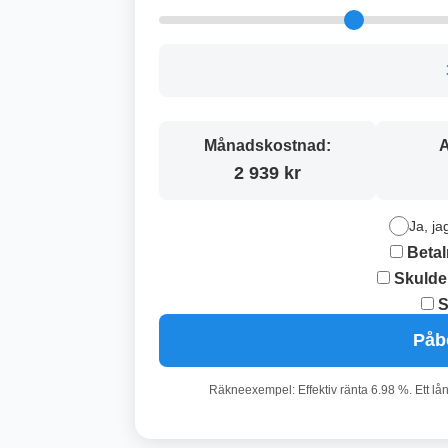
Månadskostnad:
A
2 939 kr
Ja, ja
Betal
Skulde
S
Påb
Räkneexempel: Effektiv ränta 6.98 %. Ett lå