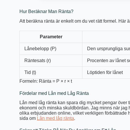
Hur Beräknar Man Ränta?
Att beräkna ränta är enkelt om du vet rätt formel. Här 
Parameter
Lånebelopp (P)
Den ursprungliga s
Räntesats (r)
Procenten av lånet s
Tid (t)
Löptiden för lånet
Formeln: Ränta = P × r × t
Fördelar med Lån med Låg Ränta
Lån med låg ränta kan spara dig mycket pengar över ti
ekonomi och minska skuldbördan. Jag minns när jag hjä
olika erbjudanden online, vilket verkligen förbättrad
sida om
Lån med låg ränta
.