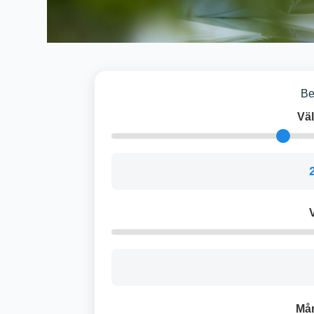
Be
Väl
V
Må