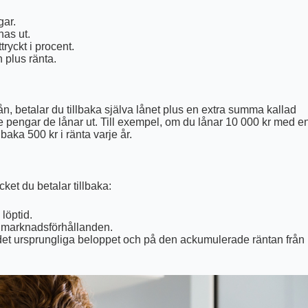
gar.
as ut.
tryckt i procent.
n plus ränta.
lån, betalar du tillbaka själva lånet plus en extra summa kallad
e pengar de lånar ut. Till exempel, om du lånar 10 000 kr med e
baka 500 kr i ränta varje år.
ket du betalar tillbaka:
löptid.
 marknadsförhållanden.
t ursprungliga beloppet och på den ackumulerade räntan från