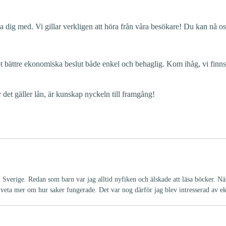
pa dig med. Vi gillar verkligen att höra från våra besökare! Du kan nå os
ättre ekonomiska beslut både enkel och behaglig. Kom ihåg, vi finns här
det gäller lån, är kunskap nyckeln till framgång!
i Sverige. Redan som barn var jag alltid nyfiken och älskade att läsa böcker. N
id veta mer om hur saker fungerade. Det var nog därför jag blev intresserad av 