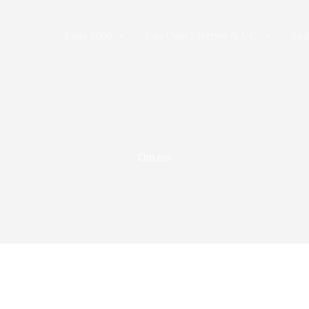
Låna 8000
Lån Utan Säkerhet & UC
Sna
Om oss