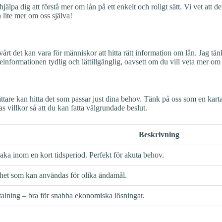
älpa dig att förstå mer om lån på ett enkelt och roligt sätt. Vi vet att d
a lite mer om oss själva!
t det kan vara för människor att hitta rätt information om lån. Jag tänkt
informationen tydlig och lättillgänglig, oavsett om du vill veta mer om 
lättare kan hitta det som passar just dina behov. Tänk på oss som en ka
s villkor så att du kan fatta välgrundade beslut.
Beskrivning
baka inom en kort tidsperiod. Perfekt för akuta behov.
rhet som kan användas för olika ändamål.
alning – bra för snabba ekonomiska lösningar.