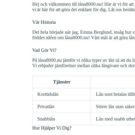
Hej och välkommen till låna8000.nu! Här är vi för att hj
vi är här för att göra det enklare för dig. Låt oss berätt
Vår Historia
Det hela började när jag, Emma Berglund, insåg hur svår
föddes idéen om låna8000.nu! Vårt mål är att göra låne
Vad Gör Vi?
På låna8000.nu jämför vi olika typer av lån så att du 
Vi erbjuder jämförelser mellan olika långivare och dera
Tjänster
Korttidslån
Lån som betalas till
Privatlån
Större lån utan säke
Snabblån
Lån med snabb utbet
Hur Hjälper Vi Dig?