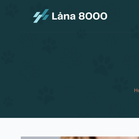
S
k
i
p
t
o
c
o
n
t
e
n
t
H